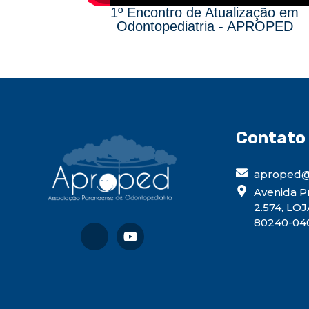
1º Encontro de Atualização em
Odontopediatria - APROPED
Contato
aproped@
Avenida Pr
2.574, LOJ
80240-040,