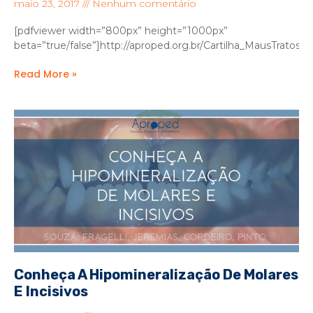
maio 23, 2017
Nenhum comentário
[pdfviewer width=”800px” height=”1000px”
beta=”true/false”]http://aproped.org.br/Cartilha_MausTratos_D
Read More »
Conheça A Hipomineralização De Molares
E Incisivos